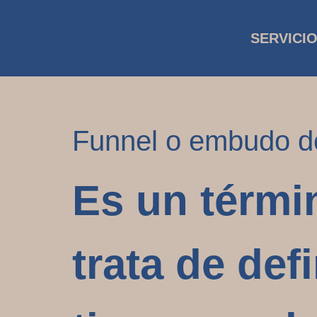
SERVICI
Funnel o embudo d
Es un térmi
trata de def