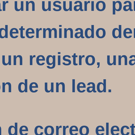
ar un usuario pa
 determinado den
 un registro, u
n de un lead.
n de correo elec