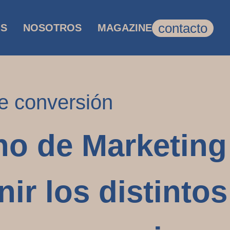
contacto
OS
NOSOTROS
MAGAZINE
e conversión
no de Marketing
inir los distint