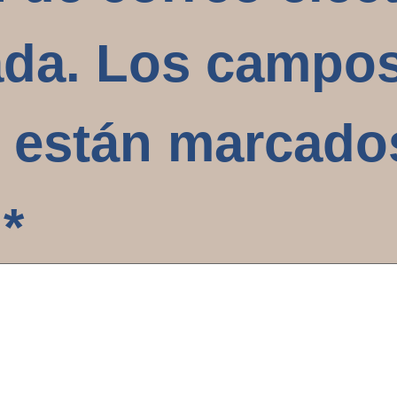
ada.
Los campo
s están marcad
o
*