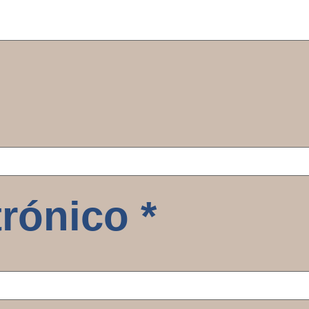
trónico
*