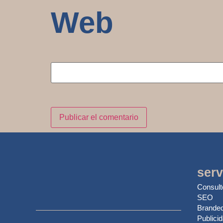
Web
serv
Consult
SEO
Branded
Publici