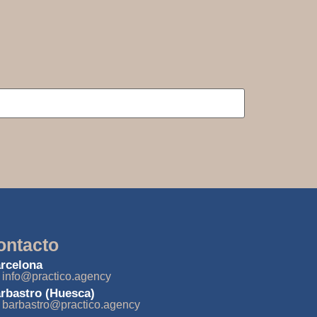
ontacto
rcelona
info@practico.agency
rbastro (Huesca)
barbastro@practico.agency