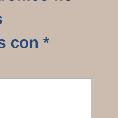
s
os con
*