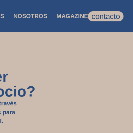
contacto
OS
NOSOTROS
MAGAZINE
er
ocio?
través
 para
l
.