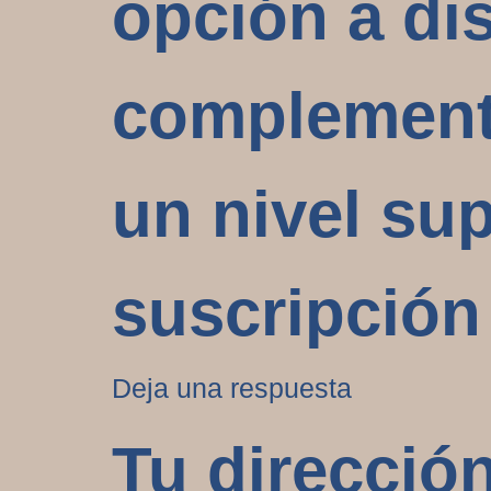
opción a dis
complementa
un nivel su
suscripción
Deja una respuesta
Tu direcció