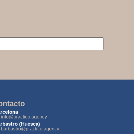
ontacto
rcelona
info@practico.agency
rbastro (Huesca)
barbastro@practico.agency