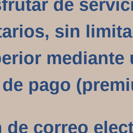
frutar de servic
rios, sin limita
perior mediante
 de pago (premi
n de correo elec