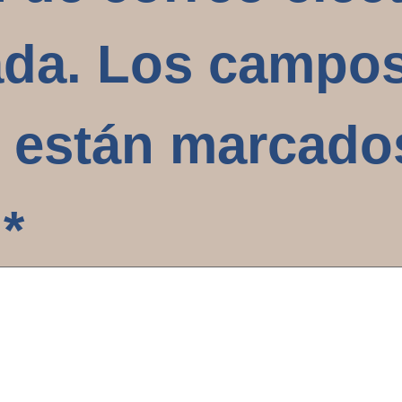
ada.
Los campo
s están marcad
o
*