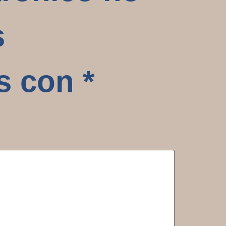
s
os con
*