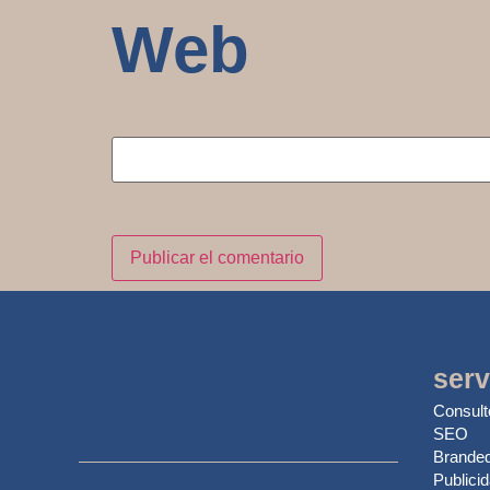
Web
serv
Consult
SEO
Branded
Publici