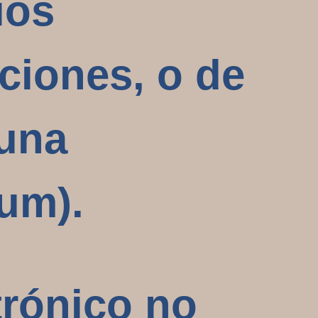
ios
ciones, o de
 una
um).
trónico no