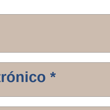
trónico
*