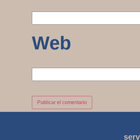
Web
serv