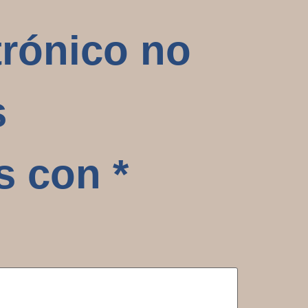
trónico no
s
os con
*