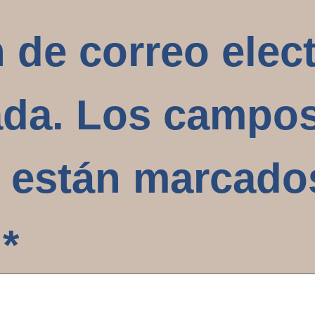
n de correo elec
ada.
Los campo
s están marcad
o
*