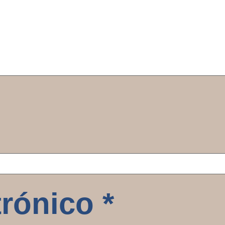
trónico
*