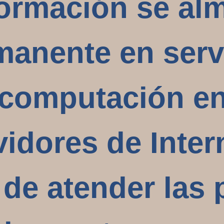
nformación se a
anente en serv
a computación en
vidores de Inter
de atender las 