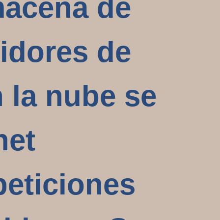
lmacena de
idores de
 la nube se
net
peticiones