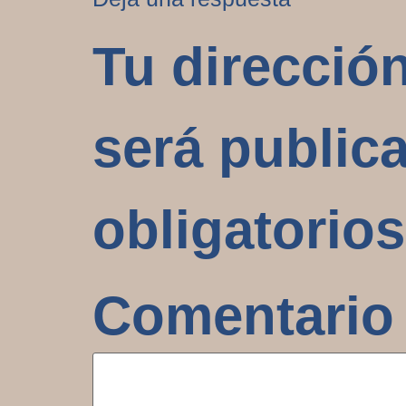
Tu direcció
será public
obligatorio
Comentari